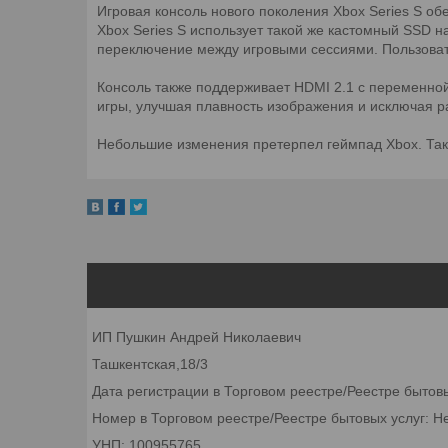
Игровая консоль нового поколения Xbox Series S об
Xbox Series S использует такой же кастомный SSD н
переключение между игровыми сессиями. Пользовате
Консоль также поддерживает HDMI 2.1 с переменной 
игры, улучшая плавность изображения и исключая р
Небольшие изменения претерпел геймпад Xbox. Такт
ИП Пушкин Андрей Николаевич
Ташкентская,18/3
Дата регистрации в Торговом реестре/Реестре бытов
Номер в Торговом реестре/Реестре бытовых услуг: Н
УНП: 100955765