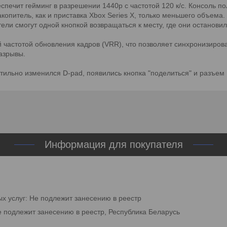
еспечит гейминг в разрешении 1440p с частотой 120 к/с. Консоль 
акопитель, как и приставка Xbox Series X, только меньшего объем
ли смогут одной кнопкой возвращаться к месту, где они остановил
частотой обновления кадров (VRR), что позволяет синхронизирова
азрывы.
ильно изменился D-pad, появились кнопка "поделиться" и разъем
Информация для покупателя
ых услуг: Не подлежит занесению в реестр
е подлежит занесению в реестр, Республика Беларусь