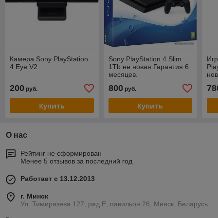
Камера Sony PlayStation
Sony PlayStation 4 Slim
Игр
4 Eye V2
1Tb не новая.Гарантия 6
Pla
месяцев.
нов
10 
200
800
78
руб.
руб.
ме
Купить
Купить
О нас
Рейтинг не сформирован
Менее 5 отзывов за последний год
Работает с 13.12.2013
г. Минск
Ул. Тимирязева 127, ряд Е, павильон 26, Минск, Беларусь