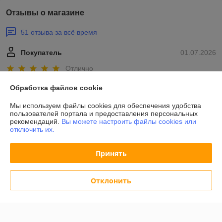
Отзывы о магазине
51 отзыва за всё время
Покупатель
01.07.2026
Отлично
Обработка файлов cookie
Нашел God of War: Восхождение для PS3 по отличной цене в 
превосходном качестве.
Мы используем файлы cookies для обеспечения удобства
пользователей портала и предоставления персональных
рекомендаций.
Вы можете настроить файлы cookies или
Дмитрий
22.02.2026
отключить их.
Отлично
Принять
Сделка подтверждена через корзину
Отклонить
Показать все отзывы
О нас