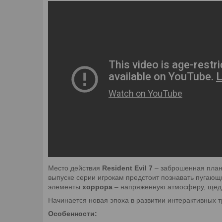
Место действия
Resident Evil 7
– заброшенная плант
выпуске серии игрокам предстоит познавать пугающи
элементы
хоррора
– напряженную атмосферу, щедр
Начинается новая эпоха в развитии интерактивных 
Особенности: