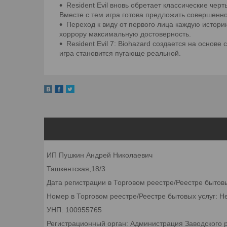
Resident Evil вновь обретает классические че
Вместе с тем игра готова предложить совершенн
Переход к виду от первого лица каждую истор
хоррору максимальную достоверность.
Resident Evil 7: Biohazard создается на осн
игра становится пугающе реальной.
ИП Пушкин Андрей Николаевич
Ташкентская,18/3
Дата регистрации в Торговом реестре/Реестре бытов
Номер в Торговом реестре/Реестре бытовых услуг: Н
УНП: 100955765
Регистрационный орган: Администрация Заводского р