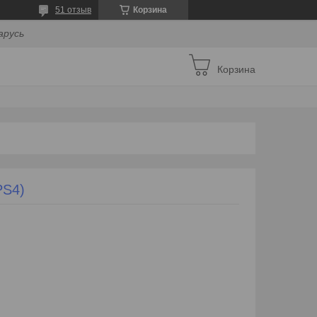
51 отзыв
Корзина
арусь
Корзина
PS4)